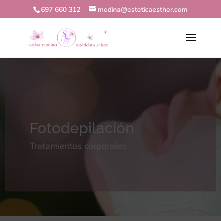
697 660 312
medina@esteticaesther.com
Fotodepilación
Tratamientos corporales