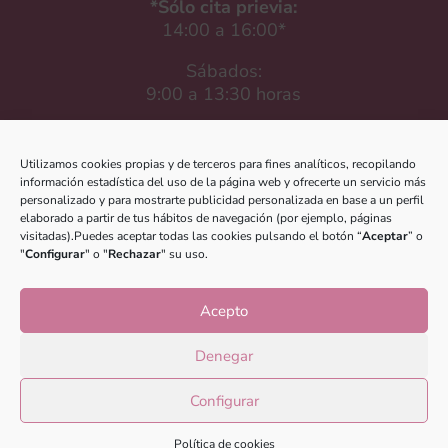
*Sólo cita prievia:
14:00 a 16:00*
Sábados:
9:00 a 13:30 horas

Utilizamos cookies propias y de terceros para fines analíticos, recopilando
información estadística del uso de la página web y ofrecerte un servicio más
Contacto
personalizado y para mostrarte publicidad personalizada en base a un perfil
elaborado a partir de tus hábitos de navegación (por ejemplo, páginas
Email
:
visitadas).Puedes aceptar todas las cookies pulsando el botón “
Aceptar
” o
"
Configurar
" o "
Rechazar
" su uso.
medina@esteticaesther.com
Teléfono
:
Acepto
697 660 312
Denegar
Configurar
Política de cookies