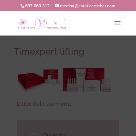
697 660 312
medina@esteticaesther.com
Timexpert lifting
Datos del tratamiento
Duración