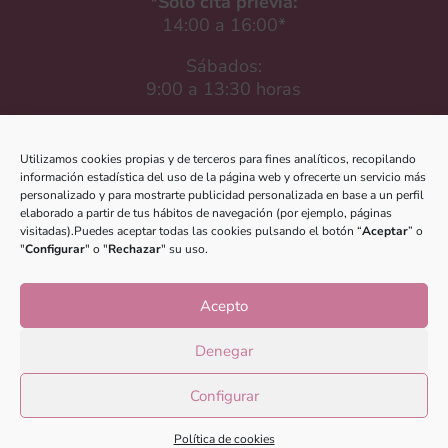
*Sólo cita prievia:
14:00 a 16:00*
Sábados:
9:00 a 13:30 horas

Utilizamos cookies propias y de terceros para fines analíticos, recopilando
información estadística del uso de la página web y ofrecerte un servicio más
Contacto
personalizado y para mostrarte publicidad personalizada en base a un perfil
elaborado a partir de tus hábitos de navegación (por ejemplo, páginas
Email
:
visitadas).Puedes aceptar todas las cookies pulsando el botón “
Aceptar
” o
"
Configurar
" o "
Rechazar
" su uso.
medina@esteticaesther.com
Teléfono
:
Acepto
697 660 312
Denegar
Configurar
Política de cookies