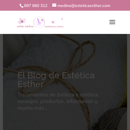
697 660 312
medina@esteticaesther.com
El Blog de Estética
Esther
Tratamientos de belleza y estética,
consejos, productos, información y
mucho más...