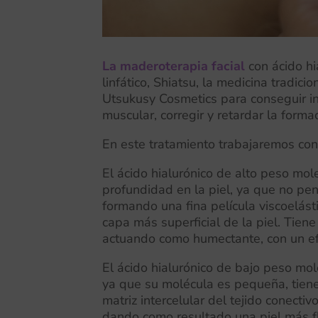
La maderoterapia facial
con ácido hi
linfático, Shiatsu, la medicina tradic
Utsukusy Cosmetics para conseguir inc
muscular, corregir y retardar la forma
En este tratamiento trabajaremos con
El ácido hialurónico de alto peso mol
profundidad en la piel, ya que no pen
formando una fina película viscoelásti
capa más superficial de la piel. Tien
actuando como humectante, con un efe
El ácido hialurónico de bajo peso mo
ya que su molécula es pequeña, tiene
matriz intercelular del tejido conecti
dando como resultado una piel más fl