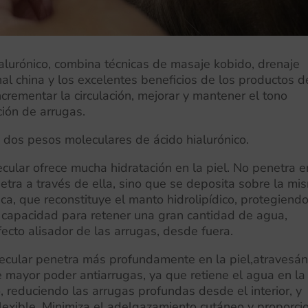
alurónico, combina técnicas de masaje kobido, drenaje
ional china y los excelentes beneficios de los productos d
rementar la circulación, mejorar y mantener el tono
ción de arrugas.
 dos pesos moleculares de ácido hialurónico.
ecular ofrece mucha hidratación en la piel. No penetra e
etra a través de ella, sino que se deposita sobre la mi
ca, que reconstituye el manto hidrolipídico, protegiendo
e capacidad para retener una gran cantidad de agua,
cto alisador de las arrugas, desde fuera.
lecular penetra más profundamente en la piel,atravesán
 mayor poder antiarrugas, ya que retiene el agua en la
vo, reduciendo las arrugas profundas desde el interior, y
exible. Minimiza el adelgazamiento cutáneo y proporci